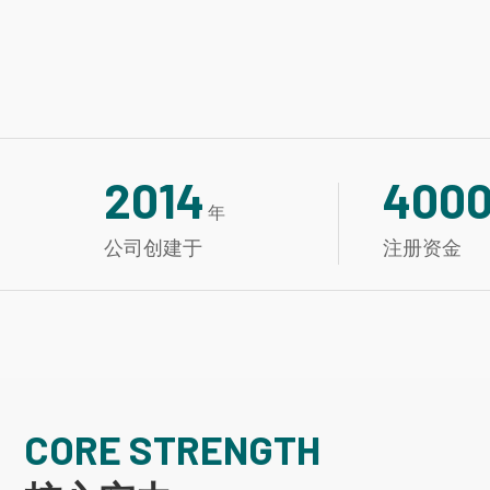
2014
400
年
公司创建于
注册资金
CORE STRENGTH