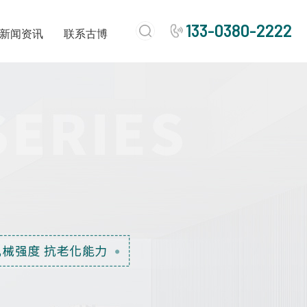
133-0380-2222
新闻资讯
联系古博